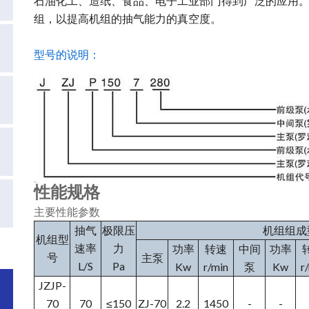
石油化工、造纸、食品、电子工业部门得到广泛的应用
组，以提高机组的抽气能力的真空度。
型号的说明：
性能规格
主要性能参数
抽气
极限压
机组组成
机组型
速率
力
功率
转速
中间
功率
号
主泵
L/S
Pa
Kw
r/min
泵
Kw
r
JZJP-
70
70
≤150
ZJ-70
2.2
1450
-
-