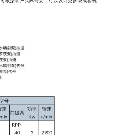
。可根据客户实际需要，可以设计更多级成套机
型号
转速
功率
转速
前级泵
/min
Kw
r/min
RPP-
-
40
3
2900