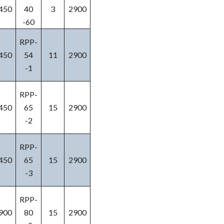
450
40
3
2900
-60
RPP-
450
54
11
2900
-1
RPP-
450
65
15
2900
-2
RPP-
450
65
15
2900
-3
RPP-
900
80
15
2900