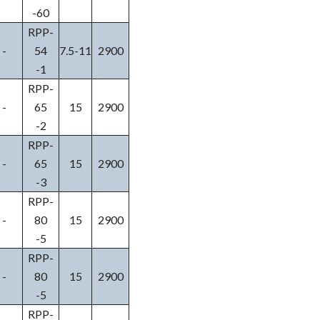
-60
RPP-
-
54
7.5-11
2900
-1
RPP-
-
65
15
2900
-2
RPP-
-
65
15
2900
-3
RPP-
-
80
15
2900
-5
RPP-
-
80
15
2900
-5
RPP-