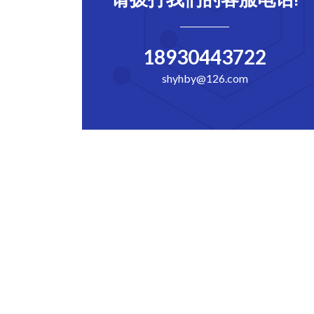
18930443722
shyhby@126.com