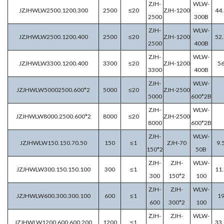
ZJH-
WLW-
JZJHWLW2500.1200.300
2500
≤20
ZJH-1200
44.
2500
300B
ZJH-
WLW-
JZJHWLW2500.1200.400
2500
≤20
ZJH-1200
52.
2500
400B
ZJH-
WLW-
JZJHWLW3300.1200.400
3300
≤20
ZJH-1200
5
3300
400B
ZJH-
WLW-
JZJHWLW50002500.600*2
5000
≤20
ZJH-2500
5000
600*2B
ZJH-
WLW-
JZJHWLW8000.2500.600*2
8000
≤20
ZJH-2500
8000
600*2B
ZJH-
WLW-
JZJHWLW150.150.70.50
150
≤1
ZJH-70
9.
150*2
50B
ZJH-
ZJH-
WLW-
JZJHWLW300.150.150.100
300
≤1
11.
300
150*2
100
ZJH-
ZJH-
WLW-
JZJHWLW600.300.300.100
600
≤1
1
600
300*2
100
ZJH-
ZJH-
WLW-
JZJHWLW1200.600.600.200
1200
≤1
33.