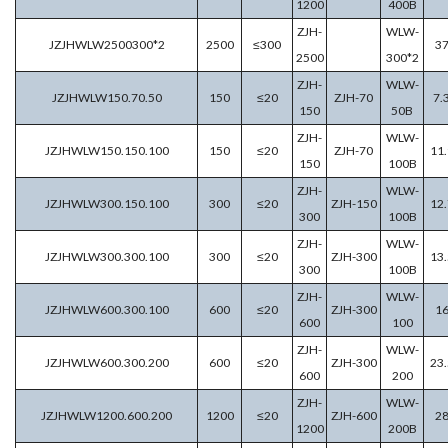
1200
400B
ZJH-
WLW-
JZJHWLW2500300*2
2500
≤300
3
2500
300*2
ZJH-
WLW-
JZJHWLW150.70.50
150
≤20
ZJH-70
7.
150
50B
ZJH-
WLW-
JZJHWLW150.150.100
150
≤20
ZJH-70
11.
150
100B
ZJH-
WLW-
JZJHWLW300.150.100
300
≤20
ZJH-150
12.
300
100B
ZJH-
WLW-
JZJHWLW300.300.100
300
≤20
ZJH-300
13.
300
100B
ZJH-
WLW-
JZJHWLW600.300.100
600
≤20
ZJH-300
1
600
100
ZJH-
WLW-
JZJHWLW600.300.200
600
≤20
ZJH-300
23.
600
200
ZJH-
WLW-
JZJHWLW1200.600.200
1200
≤20
ZJH-600
2
1200
200B