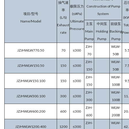
抽气速
总
极限压力
Construction of Pump
率
率
项目/型号
(≤#Pa)
System
(L/S)
(K
Name/Model
Ultimate
主泵
中间泵
前级泵
Exhaust
Tot
Pressure
Main
Holding
Backing
rate
Pow
Pump
Pump
Pump
ZJH-
WLW-
JZJHWLW770.50
70
≤300
5.
70
50B
ZJH-
WLW-
JZJHWLW150.50
150
≤300
7.
150
50B
ZJH-
WLW-
JZJHWLW150.100
150
≤300
9.
150
100B
ZJH-
WLW-
JZJHWLW300.100
300
≤300
11.
300
100B
ZJH-
WLW-
JZJHWLW600.200
600
≤300
20.
600
200B
ZJH-
WLW-
JZJHWLW1200.400
1200
≤300
62.