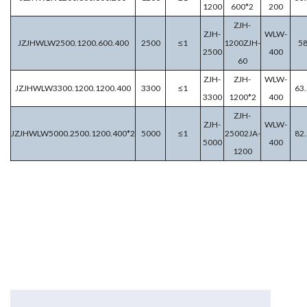
1200
600*2
200
ZJH-
ZJH-
WLW-
JZJHWLW2500.1200.600.400
2500
≤1
1200ZJH-
5
2500
400
60
ZJH-
ZJH-
WLW-
JZJHWLW3300.1200.1200.400
3300
≤1
63.
3300
1200*2
400
ZJH-
ZJH-
WLW-
JZJHWLW5000.2500.1200.400*2
5000
≤1
25002JA-
82.
5000
400
1200